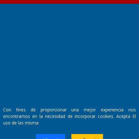
Fundado por el
Doctor Antonio Nemesio
Primera edición: Domingo 3 de Mayo de 1992
Miembro de ADIRA,ADEPA y CPPAL
Propietario: El Diario SRL
Director Periodístico:
Walter René Goñi
Con fines de proporcionar una mejor experiencia nos
encontramos en la necesidad de incorporar cookies. Acepta El
uso de las misma
Domicilio Legal: José Ingenieros 855,
Santa Rosa, La Pampa.