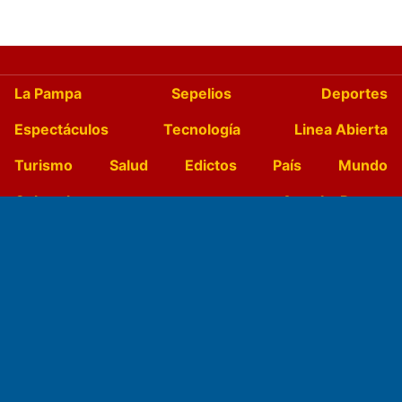
La Pampa
Sepelios
Deportes
Espectáculos
Tecnología
Linea Abierta
Turismo
Salud
Edictos
País
Mundo
Culturales
Agro La Pampa
Cocina y Gastronomía
Suplementos Anuales
Horóscopo
Quiniela
Opinion
Videos
Farmacias de turno
Entre Pocillos
Transmisiones en vivo
El Diario de Papel en DIGITAL