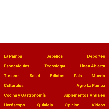
La Pampa
Sepelios
Deportes
Espectáculos
Tecnología
Linea Abierta
Turismo
Salud
Edictos
País
Mundo
Culturales
Agro La Pampa
Cocina y Gastronomía
Suplementos Anuales
Horóscopo
Quiniela
Opinion
Videos