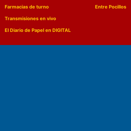
Farmacias de turno
Entre Pocillos
Transmisiones en vivo
El Diario de Papel en DIGITAL
Fundado por el
Doctor Antonio Nemesio
Primera edición: Domingo 3 de Mayo de 1992
Miembro de ADIRA,ADEPA y CPPAL