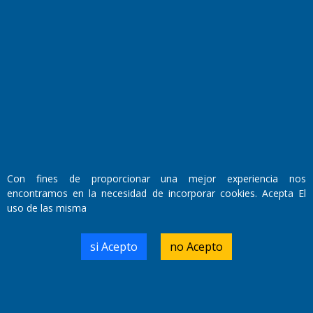
Fundado por el
Doctor Antonio Nemesio
Primera edición: Domingo 3 de Mayo de 1992
Miembro de ADIRA,ADEPA y CPPAL
Propietario: El Diario SRL
Director Periodístico:
Walter René Goñi
Con fines de proporcionar una mejor experiencia nos
encontramos en la necesidad de incorporar cookies. Acepta El
uso de las misma
Domicilio Legal: José Ingenieros 855,
Santa Rosa, La Pampa.
Número de Registro DNDA:
si Acepto
no Acepto
RL-2019-55551274-APN-DNDA#MJ
Edición #
9417
Fecha de Edición:
6/08/2026
Fecha de Inicio: 19/10/2000