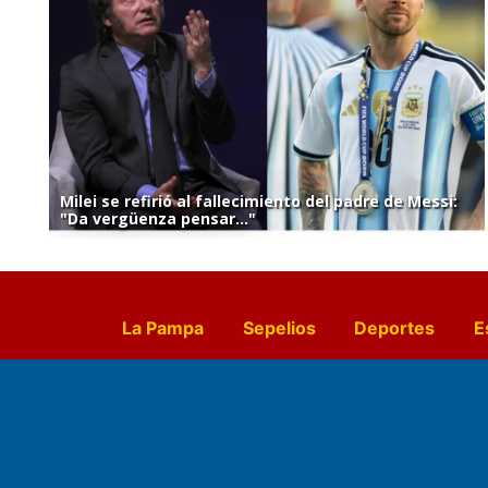
Milei se refirió al fallecimiento del padre de Messi:
"Da vergüenza pensar..."
La Pampa
Sepelios
Deportes
E
Culturales
Agro La Pampa
Cocin
Farmacias de turno
Entr