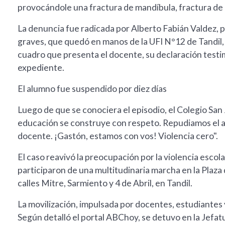
provocándole una fractura de mandíbula, fractura de 
La denuncia fue radicada por Alberto Fabián Valdez, p
graves, que quedó en manos de la UFI N°12 de Tandil, 
cuadro que presenta el docente, su declaración testi
expediente.
El alumno fue suspendido por diez días
Luego de que se conociera el episodio, el Colegio San
educación se construye con respeto. Repudiamos el ac
docente. ¡Gastón, estamos con vos! Violencia cero".
El caso reavivó la preocupación por la violencia escol
participaron de una multitudinaria marcha en la Plaza
calles Mitre, Sarmiento y 4 de Abril, en Tandil.
La movilización, impulsada por docentes, estudiantes y
Según detalló el portal ABChoy, se detuvo en la Jefat