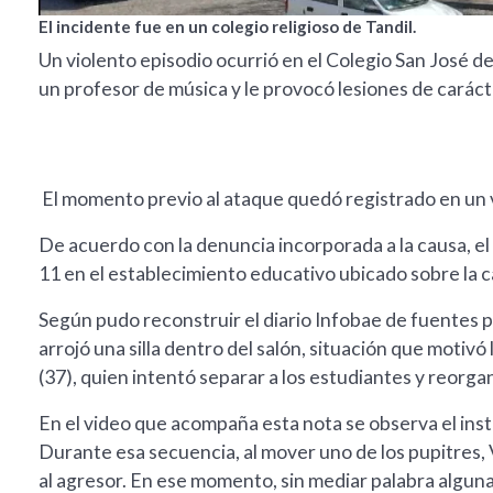
El incidente fue en un colegio religioso de Tandil.
Un violento episodio ocurrió en el Colegio San José d
un profesor de música y le provocó lesiones de caráct
El momento previo al ataque quedó registrado en un v
De acuerdo con la denuncia incorporada a la causa, el 
11 en el establecimiento educativo ubicado sobre la 
Según pudo reconstruir el diario Infobae de fuentes 
arrojó una silla dentro del salón, situación que motiv
(37), quien intentó separar a los estudiantes y reorgan
En el video que acompaña esta nota se observa el insta
Durante esa secuencia, al mover uno de los pupitres,
al agresor. En ese momento, sin mediar palabra alguna,