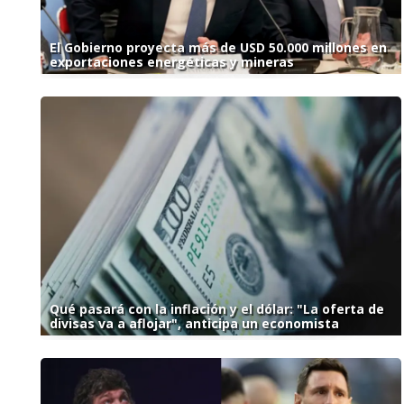
El Gobierno proyecta más de USD 50.000 millones en
exportaciones energéticas y mineras
Qué pasará con la inflación y el dólar: "La oferta de
divisas va a aflojar", anticipa un economista