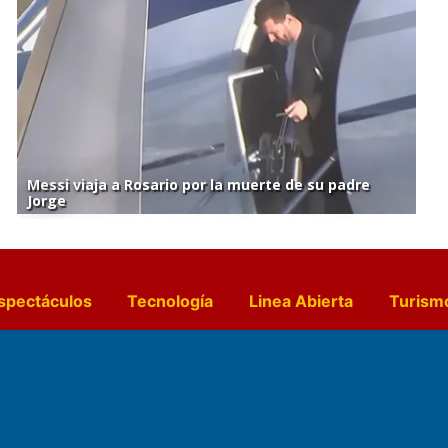
Messi viaja a Rosario por la muerte de su padre
Jorge
spectáculos
Tecnología
Linea Abierta
Turism
a y Gastronomía
Suplementos Anuales
Horósc
e Pocillos
Transmisiones en vivo