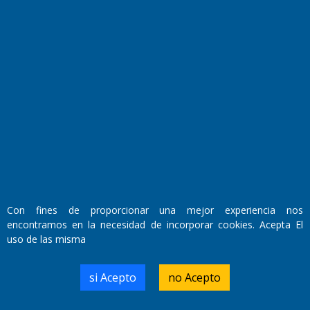
Fundado por el
Doctor Antonio Nemesio
Primera edición: Domingo 3 de Mayo de 1992
Miembro de ADIRA,ADEPA y CPPAL
Propietario: El Diario SRL
Director Periodístico:
Con fines de proporcionar una mejor experiencia nos
Walter René Goñi
encontramos en la necesidad de incorporar cookies. Acepta El
uso de las misma
Domicilio Legal: José Ingenieros 855,
si Acepto
no Acepto
Santa Rosa, La Pampa.
Número de Registro DNDA:
RL-2019-55551274-APN-DNDA#MJ