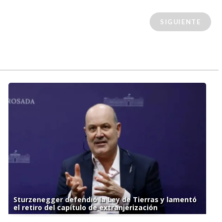
SIGUIENTE
Sturzenegger defendió la Ley de Tierras y lamentó
el retiro del capítulo de extranjerización