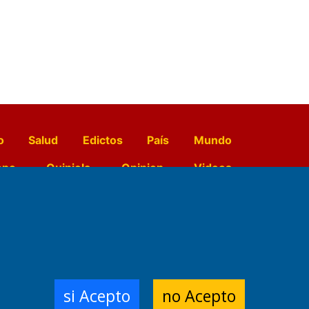
o
Salud
Edictos
País
Mundo
opo
Quiniela
Opinion
Videos
El Diario de Papel en DIGITAL
e Contenidos:
Nemesio
si Acepto
no Acepto
ración,