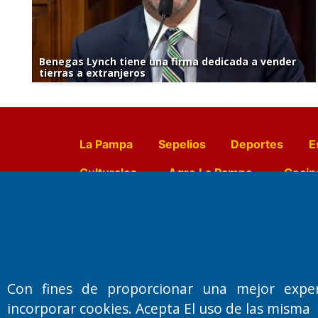
Benegas Lynch tiene una firma dedicada a vender
tierras a extranjeros
La Pampa
Sepelios
Deportes
E
Culturales
Agro La Pampa
Cocin
Farmacias de turno
Entr
Fundado por el
Doctor Antonio 
Con fines de proporcionar una mejor expe
Primera edición: Domingo 3 de May
incorporar cookies. Acepta El uso de las misma
Miembro de ADIRA,ADEPA y CPPAL