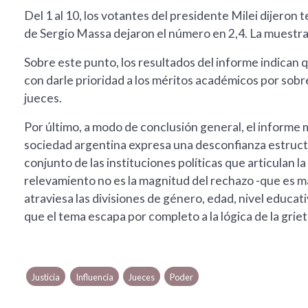
Del 1 al 10, los votantes del presidente Milei dijeron t
de Sergio Massa dejaron el número en 2,4. La muestra 
Sobre este punto, los resultados del informe indican 
con darle prioridad a los méritos académicos por sobre 
jueces.
Por último, a modo de conclusión general, el informe 
sociedad argentina expresa una desconfianza estructura
conjunto de las instituciones políticas que articulan la
relevamiento no es la magnitud del rechazo -que es má
atraviesa las divisiones de género, edad, nivel educa
que el tema escapa por completo a la lógica de la grieta
Justicia
Influencia
Jueces
Poder