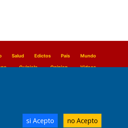
o
Salud
Edictos
País
Mundo
opo
Quiniela
Opinion
Videos
El Diario de Papel en DIGITAL
e Contenidos:
Nemesio
si Acepto
no Acepto
ración,