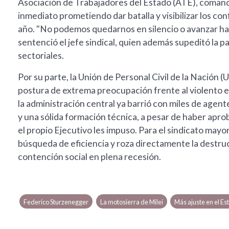
Asociación de Trabajadores del Estado (ATE), comanda
inmediato prometiendo dar batalla y visibilizar los conf
año. "No podemos quedarnos en silencio o avanzar ha
sentenció el jefe sindical, quien además supeditó la pa
sectoriales.
Por su parte, la Unión de Personal Civil de la Nación
postura de extrema preocupación frente al violento 
la administración central ya barrió con miles de age
y una sólida formación técnica, a pesar de haber apr
el propio Ejecutivo les impuso. Para el sindicato mayori
búsqueda de eficiencia y roza directamente la destruc
contención social en plena recesión.
Federico Sturzenegger
La motosierra de Milei
Más ajuste en el Es