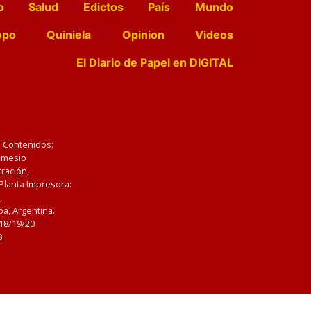
o
Salud
Edictos
País
Mundo
opo
Quiniela
Opinion
Videos
El Diario de Papel en DIGITAL
e Contenidos:
Nemesio
ración,
 Planta Impresora:
,
a, Argentina.
/18/19/20
3