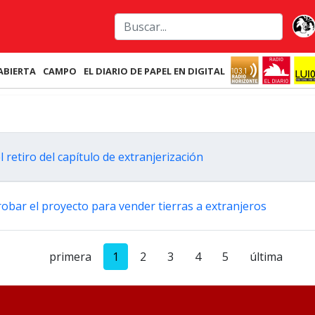
ABIERTA
CAMPO
EL DIARIO DE PAPEL EN DIGITAL
 retiro del capítulo de extranjerización
probar el proyecto para vender tierras a extranjeros
primera
1
2
3
4
5
última