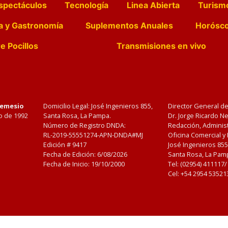
spectáculos
Tecnología
Linea Abierta
Turism
a y Gastronomía
Suplementos Anuales
Horósc
e Pocillos
Transmisiones en vivo
Nemesio
Domicilio Legal: José Ingenieros 855,
Director General d
o de 1992
Santa Rosa, La Pampa.
Dr. Jorge Ricardo 
Número de Registro DNDA:
Redacción, Administ
RL-2019-55551274-APN-DNDA#MJ
Oficina Comercial y
Edición #
9417
José Ingenieros 855
Fecha de Edición:
6/08/2026
Santa Rosa, La Pamp
Fecha de Inicio: 19/10/2000
Tel: (02954) 411117
Cel: +54 2954 53521