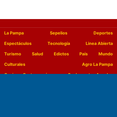
La Pampa
Sepelios
Deportes
Espectáculos
Tecnología
Linea Abierta
Turismo
Salud
Edictos
País
Mundo
Culturales
Agro La Pampa
Cocina y Gastronomía
Suplementos Anuales
Horóscopo
Quiniela
Opinion
Videos
Farmacias de turno
Entre Pocillos
Transmisiones en vivo
El Diario de Papel en DIGITAL