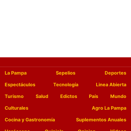
La Pampa
Sepelios
Deportes
Espectáculos
Tecnología
Linea Abierta
Turismo
Salud
Edictos
País
Mundo
Culturales
Agro La Pampa
Cocina y Gastronomía
Suplementos Anuales