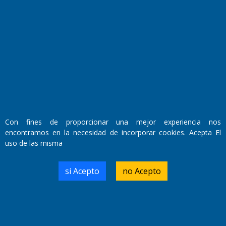
Con fines de proporcionar una mejor experiencia nos
Fundado por el
Doctor Antonio Nemesio
encontramos en la necesidad de incorporar cookies. Acepta El
Primera edición: Domingo 3 de Mayo de 1992
uso de las misma
Miembro de ADIRA,ADEPA y CPPAL
Propietario: El Diario SRL
Director Periodístico:
si Acepto
no Acepto
Walter René Goñi
Domicilio Legal: José Ingenieros 855,
Santa Rosa, La Pampa.