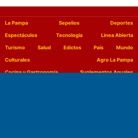
La Pampa
Sepelios
Deportes
Espectáculos
Tecnología
Linea Abierta
Turismo
Salud
Edictos
País
Mundo
Culturales
Agro La Pampa
Cocina y Gastronomía
Suplementos Anuales
Horóscopo
Quiniela
Opinion
Videos
Farmacias de turno
Entre Pocillos
Transmisiones en vivo
El Diario de Papel en DIGITAL