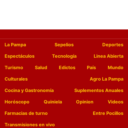
La Pampa
Sepelios
Deportes
Espectáculos
Tecnología
Linea Abierta
Turismo
Salud
Edictos
País
Mundo
Culturales
Agro La Pampa
Cocina y Gastronomía
Suplementos Anuales
Horóscopo
Quiniela
Opinion
Videos
Farmacias de turno
Entre Pocillos
Transmisiones en vivo