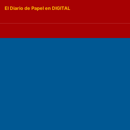
El Diario de Papel en DIGITAL
Fundado por el
Doctor Antonio Nemesio
Primera edición: Domingo 3 de Mayo de 1992
Miembro de ADIRA,ADEPA y CPPAL
Propietario: El Diario SRL
Director Periodístico:
Walter René Goñi