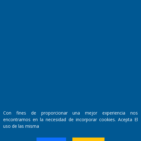
Farmacias de turno
Entre Pocillos
Transmisiones en vivo
El Diario de Papel en DIGITAL
Con fines de proporcionar una mejor experiencia nos
encontramos en la necesidad de incorporar cookies. Acepta El
Fundado por el
Doctor Antonio Nemesio
uso de las misma
Primera edición: Domingo 3 de Mayo de 1992
Miembro de ADIRA,ADEPA y CPPAL