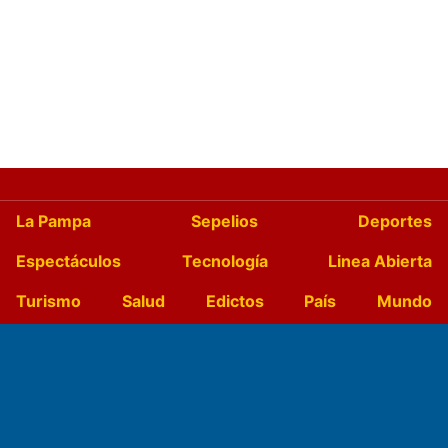
La Pampa
Sepelios
Deportes
Espectáculos
Tecnología
Linea Abierta
Turismo
Salud
Edictos
País
Mundo
Culturales
Agro La Pampa
Cocina y Gastronomía
Suplementos Anuales
Horóscopo
Quiniela
Opinion
Videos