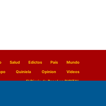
o
Salud
Edictos
País
Mundo
opo
Quiniela
Opinion
Videos
El Diario de Papel en DIGITAL