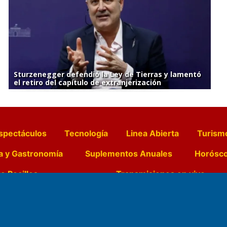
Sturzenegger defendió la Ley de Tierras y lamentó
el retiro del capítulo de extranjerización
spectáculos
Tecnología
Linea Abierta
Turism
a y Gastronomía
Suplementos Anuales
Horósc
e Pocillos
Transmisiones en vivo