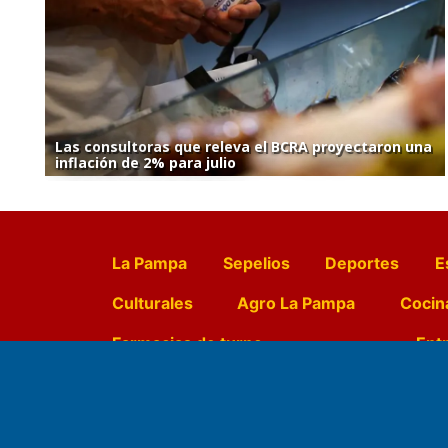
Las consultoras que releva el BCRA proyectaron una
inflación de 2% para julio
La Pampa
Sepelios
Deportes
E
Culturales
Agro La Pampa
Cocin
Farmacias de turno
Entr