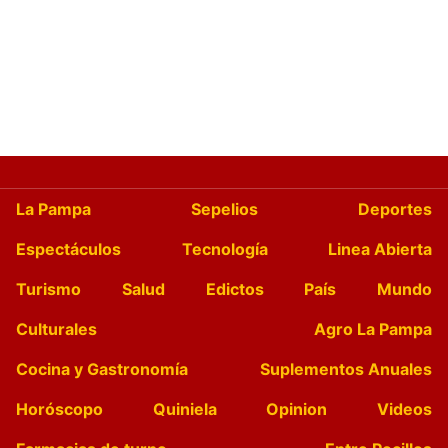
La Pampa
Sepelios
Deportes
Espectáculos
Tecnología
Linea Abierta
Turismo
Salud
Edictos
País
Mundo
Culturales
Agro La Pampa
Cocina y Gastronomía
Suplementos Anuales
Horóscopo
Quiniela
Opinion
Videos