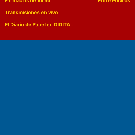
Farmacias de turno
Entre Pocillos
Transmisiones en vivo
El Diario de Papel en DIGITAL
Fundado por el
Doctor Antonio Nemesio
Primera edición: Domingo 3 de Mayo de 1992
Miembro de ADIRA,ADEPA y CPPAL
Propietario: El Diario SRL