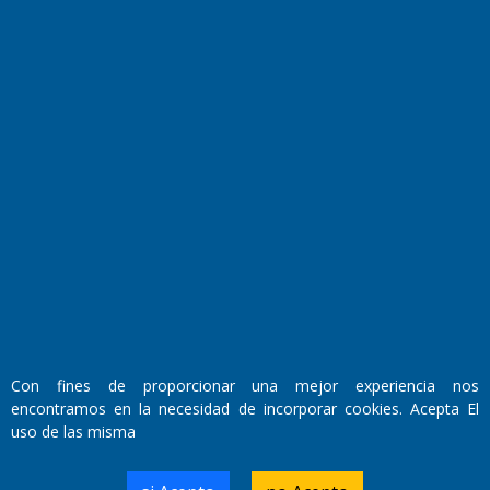
Fundado por el
Doctor Antonio Nemesio
Primera edición: Domingo 3 de Mayo de 1992
Miembro de ADIRA,ADEPA y CPPAL
Propietario: El Diario SRL
Director Periodístico:
Con fines de proporcionar una mejor experiencia nos
Walter René Goñi
encontramos en la necesidad de incorporar cookies. Acepta El
uso de las misma
Domicilio Legal: José Ingenieros 855,