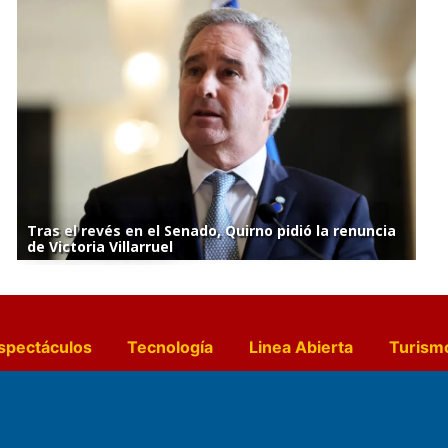
Tras el revés en el Senado, Quirno pidió la renuncia
de Victoria Villarruel
spectáculos
Tecnología
Linea Abierta
Turism
a y Gastronomía
Suplementos Anuales
Horósc
e Pocillos
Transmisiones en vivo