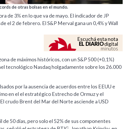
écords de otras bolsas en el mundo.
ra de 3% en lo que va de mayo. El indicador de JP
e el 2 de febrero. El S&P Merval gana un 0,4% y Wall
Escuchá esta nota
EL DIARIO
digital
minutos
zona de máximos históricos, con un S&P 500 (+0,1%)
panel tecnológico Nasdaq holgadamente sobre los 26.000
ulsados por la ausencia de acuerdos entre los EEUU e
timo en el el estratégico Estrecho de Ormuz y el
El crudo Brent del Mar del Norte asciende a USD
l de 50 días, pero solo el 52% de sus componentes
as, señaló el estratega de BTIG, Jonathan Krinsky, en