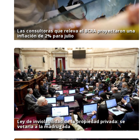
Las consultoras que releva el BCRA proyectaron una
inflación de 2% para julio
Ley de inviolabilidad de la propiedad privada: se
votaría a la madrugada