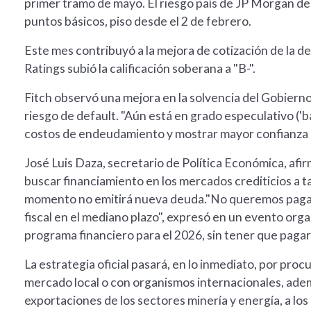
primer tramo de mayo. El riesgo país de JP Morgan de
puntos básicos, piso desde el 2 de febrero.
Este mes contribuyó a la mejora de cotización de la d
Ratings subió la calificación soberana a "B-".
Fitch observó una mejora en la solvencia del Gobierno,
riesgo de default. "Aún está en grado especulativo ('
costos de endeudamiento y mostrar mayor confianza e
José Luis Daza, secretario de Política Económica, afi
buscar financiamiento en los mercados crediticios a ta
momento no emitirá nueva deuda."No queremos pagar 
fiscal en el mediano plazo", expresó en un evento or
programa financiero para el 2026, sin tener que pagar 
La estrategia oficial pasará, en lo inmediato, por pro
mercado local o con organismos internacionales, ade
exportaciones de los sectores minería y energía, a lo