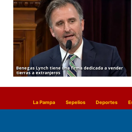
Benegas Lynch tiene una firma dedicada a vender
tierras a extranjeros
La Pampa
Sepelios
Deportes
E
Culturales
Agro La Pampa
Cocin
Farmacias de turno
Entr