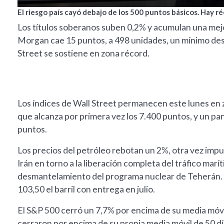
El riesgo país cayó debajo de los 500 puntos básicos. Hay r
Los títulos soberanos suben 0,2% y acumulan una mejo
Morgan cae 15 puntos, a 498 unidades, un mínimo desd
Street se sostiene en zona récord.
Los índices de Wall Street permanecen este lunes en 
que alcanza por primera vez los 7.400 puntos, y un 
puntos.
Los precios del petróleo rebotan un 2%, otra vez imp
Irán en torno a la liberación completa del tráfico marí
desmantelamiento del programa nuclear de Teherán. 
103,50 el barril con entrega en julio.
El S&P 500 cerró un 7,7% por encima de su media móvi
cerraron por encima de su propia media móvil de 50 dí