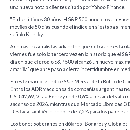
una nueva nota a clientes citada por Yahoo Finance.
"En los últimos 30 años, el S&P 500 nunca tuvo meno
móviles de 50 días cuando el índice en sí estaba al me
señaló Krinsky.
Además, los analistas advierten que detrás de esta ola 
viernes fue solo la tercera vez en la historia que el
día en que el propio S&P 500 alcanzó un nuevo máximo".
amarilla" que abre paso a cierta incertidumbre en medi
En este marco, el índice S&P Merval de la Bolsa de C
Entre los ADR y acciones de compañías argentinas ne
USD 42,69, Vista Energy cede 0,6% a pesar del salto d
ascenso de 2026, mientras que Mercado Libre cae 3,8
Destaca también el rebote de 7,2% para los papeles d
Los bonos soberanos en dólares -Bonares y Globales-