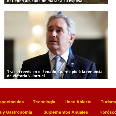
detienen acusado de matar a su esposa
Tras el revés en el Senado, Quirno pidió la renuncia
de Victoria Villarruel
spectáculos
Tecnología
Linea Abierta
Turism
a y Gastronomía
Suplementos Anuales
Horósc