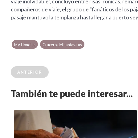
viaje inolvidable", concluyó entre risas irónicas, rema
compañeros de viaje, el grupo de "fanáticos de los p
pasaje mantuvo la templanza hasta llegar a puerto se
MV Hondius
Crucero del hantavirus
ANTERIOR
También te puede interesar...