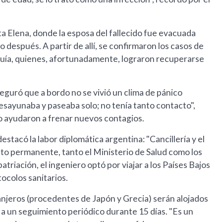
nta Elena, donde la esposa del fallecido fue evacuada
espués. A partir de allí, se confirmaron los casos de
 guía, quienes, afortunadamente, lograron recuperarse
seguró que a bordo no se vivió un clima de pánico
esayunaba y paseaba solo; no tenía tanto contacto",
o ayudaron a frenar nuevos contagios.
tacó la labor diplomática argentina: "Cancillería y el
o permanente, tanto el Ministerio de Salud como los
atriación, el ingeniero optó por viajar a los Países Bajos
tocolos sanitarios.
tranjeros (procedentes de Japón y Grecia) serán alojados
 a un seguimiento periódico durante 15 días. "Es un