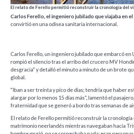
El relato de Ferello permitió reconstruir la cronología del vi
Carlos Ferello, el ingeniero jubilado que viajaba en 
convirtió en una odisea sanitaria internacional.
Carlos Ferello, un ingeniero jubilado que embarcó en
rompió el silencio tras el arribo del crucero MV Hondi
desgracia" y detalló el minuto a minuto de un brote q
global.
"Iban a ser treinta y pico de días; tendría que haber e
alargar por lo menos 15 días más", lamentó el pasajero
fraternidad que se generó a bordo tras semanas de ai
El relato de Ferello permitió reconstruir la cronología
matrimonio neerlandés mientras navegaban hacia Tris
hombre murió, no se sospechaba nada; eran personas d