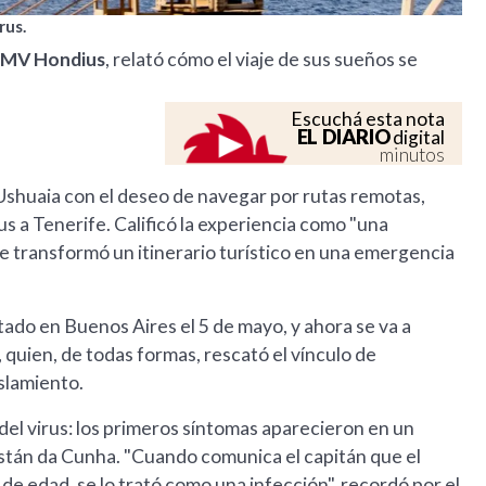
rus.
el MV Hondius
, relató cómo el viaje de sus sueños se
Escuchá esta nota
EL DIARIO
digital
minutos
 Ushuaia con el deseo de navegar por rutas remotas,
us a Tenerife. Calificó la experiencia como "una
ue transformó un itinerario turístico en una emergencia
stado en Buenos Aires el 5 de mayo, y ahora se va a
, quien, de todas formas, rescató el vínculo de
slamiento.
 del virus: los primeros síntomas aparecieron en un
tán da Cunha. "Cuando comunica el capitán que el
e edad, se lo trató como una infección", recordó por el