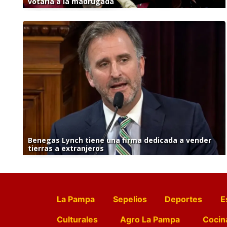
votaría a la madrugada
Benegas Lynch tiene una firma dedicada a vender
tierras a extranjeros
La Pampa
Sepelios
Deportes
E
Culturales
Agro La Pampa
Cocin