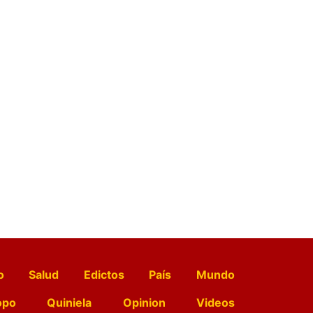
o
Salud
Edictos
País
Mundo
opo
Quiniela
Opinion
Videos