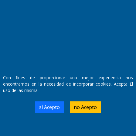
Fundado por el
Doctor Antonio Nemesio
Primera edición: Domingo 3 de Mayo de 1992
Miembro de ADIRA,ADEPA y CPPAL
Propietario: El Diario SRL
Director Periodístico:
Walter René Goñi
Con fines de proporcionar una mejor experiencia nos
encontramos en la necesidad de incorporar cookies. Acepta El
uso de las misma
Domicilio Legal: José Ingenieros 855,
Santa Rosa, La Pampa.
Número de Registro DNDA:
si Acepto
no Acepto
RL-2019-55551274-APN-DNDA#MJ
Edición #
9418
Fecha de Edición:
7/08/2026
Fecha de Inicio: 19/10/2000