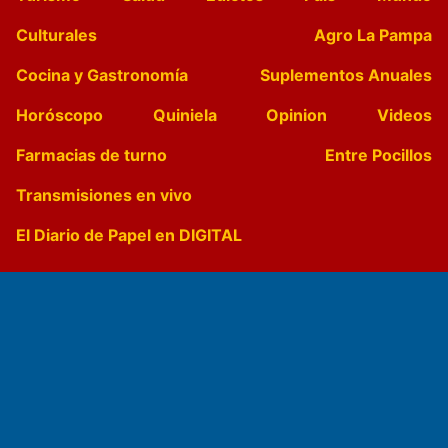
Culturales
Agro La Pampa
Cocina y Gastronomía
Suplementos Anuales
Horóscopo
Quiniela
Opinion
Videos
Farmacias de turno
Entre Pocillos
Transmisiones en vivo
El Diario de Papel en DIGITAL