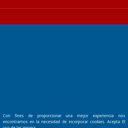
Fundado por el
Doctor Antonio Nemesio
Primera edición: Domingo 3 de Mayo de 1992
Miembro de ADIRA,ADEPA y CPPAL
Propietario: El Diario SRL
Director Periodístico:
Walter René Goñi
Con fines de proporcionar una mejor experiencia nos
encontramos en la necesidad de incorporar cookies. Acepta El
Domicilio Legal: José Ingenieros 855,
uso de las misma