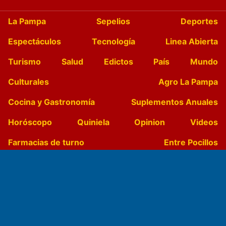
La Pampa
Sepelios
Deportes
Espectáculos
Tecnología
Linea Abierta
Turismo
Salud
Edictos
País
Mundo
Culturales
Agro La Pampa
Cocina y Gastronomía
Suplementos Anuales
Horóscopo
Quiniela
Opinion
Videos
Farmacias de turno
Entre Pocillos
Transmisiones en vivo
El Diario de Papel en DIGITAL