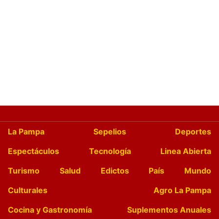
La Pampa
Sepelios
Deportes
Espectáculos
Tecnología
Linea Abierta
Turismo
Salud
Edictos
País
Mundo
Culturales
Agro La Pampa
Cocina y Gastronomía
Suplementos Anuales