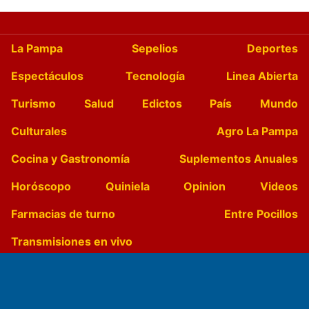
La Pampa
Sepelios
Deportes
Espectáculos
Tecnología
Linea Abierta
Turismo
Salud
Edictos
País
Mundo
Culturales
Agro La Pampa
Cocina y Gastronomía
Suplementos Anuales
Horóscopo
Quiniela
Opinion
Videos
Farmacias de turno
Entre Pocillos
Transmisiones en vivo
El Diario de Papel en DIGITAL