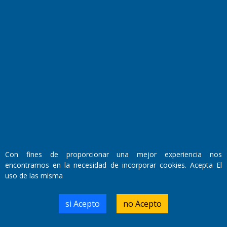
Fundado por el
Doctor Antonio Nemesio
Primera edición: Domingo 3 de Mayo de 1992
Miembro de ADIRA,ADEPA y CPPAL
Propietario: El Diario SRL
Con fines de proporcionar una mejor experiencia nos
Director Periodístico:
encontramos en la necesidad de incorporar cookies. Acepta El
Walter René Goñi
uso de las misma
si Acepto
no Acepto
Domicilio Legal: José Ingenieros 855,
Santa Rosa, La Pampa.
Número de Registro DNDA: