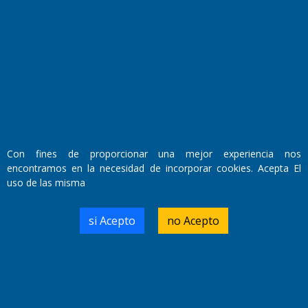
Con fines de proporcionar una mejor experiencia nos
encontramos en la necesidad de incorporar cookies. Acepta El
uso de las misma
Fundado por el
Doctor Antonio Nemesio
Primera edición: Domingo 3 de Mayo de 1992
si Acepto
no Acepto
Miembro de ADIRA,ADEPA y CPPAL
Propietario: El Diario SRL
Director Periodístico:
Walter René Goñi