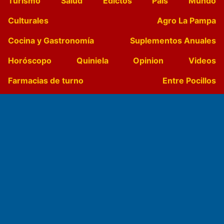
Turismo
Salud
Edictos
País
Mundo
Culturales
Agro La Pampa
Cocina y Gastronomía
Suplementos Anuales
Horóscopo
Quiniela
Opinion
Videos
Farmacias de turno
Entre Pocillos
Transmisiones en vivo
El Diario de Papel en DIGITAL