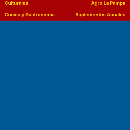
Culturales
Agro La Pampa
Cocina y Gastronomía
Suplementos Anuales
Horóscopo
Quiniela
Opinion
Videos
Farmacias de turno
Entre Pocillos
Transmisiones en vivo
El Diario de Papel en DIGITAL