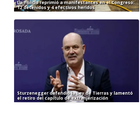
La Policía reprimió a manifestantes en el Congreso:
12 detenidos y 4 efectivos heridos
Sturzenegger defendió la Ley de Tierras y lamentó
el retiro del capítulo de extranjerización