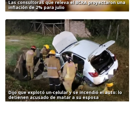
Las consultoras que releva el BCRA proyectaron una
inflación de 2% para julio
Dijo que explotó un celular y se incendió el auto: lo
detienen acusado de matar a su esposa