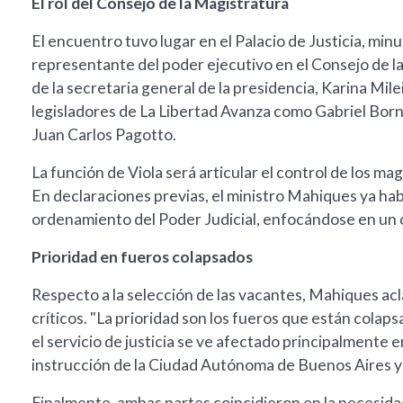
El rol del Consejo de la Magistratura
El encuentro tuvo lugar en el Palacio de Justicia, min
representante del poder ejecutivo en el Consejo de l
de la secretaria general de la presidencia, Karina Mil
legisladores de La Libertad Avanza como Gabriel Born
Juan Carlos Pagotto.
La función de Viola será articular el control de los ma
En declaraciones previas, el ministro Mahiques ya habí
ordenamiento del Poder Judicial, enfocándose en un cr
Prioridad en fueros colapsados
Respecto a la selección de las vacantes, Mahiques acla
críticos. "La prioridad son los fueros que están colaps
el servicio de justicia se ve afectado principalmente en 
instrucción de la Ciudad Autónoma de Buenos Aires y
Finalmente, ambas partes coincidieron en la necesidad