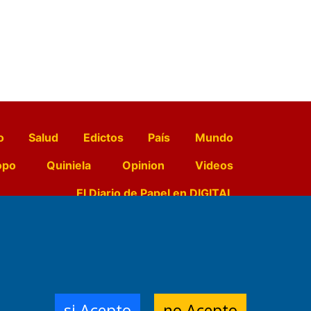
o
Salud
Edictos
País
Mundo
opo
Quiniela
Opinion
Videos
El Diario de Papel en DIGITAL
e Contenidos:
Nemesio
ración,
si Acepto
no Acepto