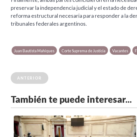
preservar la independencia judicial y el estado de d
reforma estructural necesaria para responder a la dem
tribunales federales argentinos.
Juan Bautista Mahiques
Corte Suprema de Justicia
Vacantes
F
ANTERIOR
También te puede interesar...