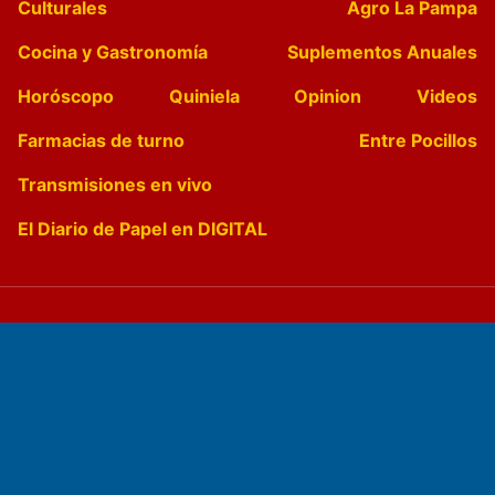
Culturales
Agro La Pampa
Cocina y Gastronomía
Suplementos Anuales
Horóscopo
Quiniela
Opinion
Videos
Farmacias de turno
Entre Pocillos
Transmisiones en vivo
El Diario de Papel en DIGITAL