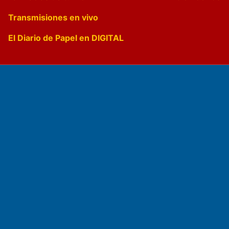
Transmisiones en vivo
El Diario de Papel en DIGITAL
Fundado por el
Doctor Antonio Nemesio
Primera edición: Domingo 3 de Mayo de 1992
Miembro de ADIRA,ADEPA y CPPAL
Propietario: El Diario SRL