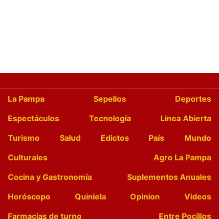
La Pampa
Sepelios
Deportes
Espectáculos
Tecnología
Linea Abierta
Turismo
Salud
Edictos
País
Mundo
Culturales
Agro La Pampa
Cocina y Gastronomía
Suplementos Anuales
Horóscopo
Quiniela
Opinion
Videos
Farmacias de turno
Entre Pocillos