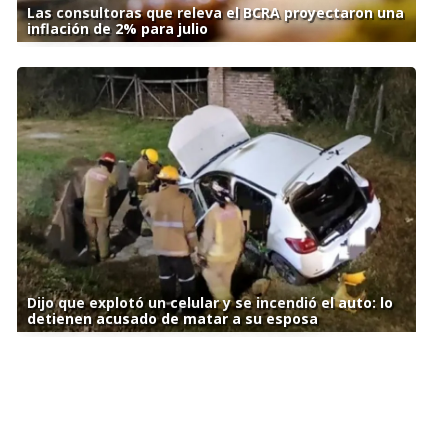
Las consultoras que releva el BCRA proyectaron una
inflación de 2% para julio
Dijo que explotó un celular y se incendió el auto: lo
detienen acusado de matar a su esposa