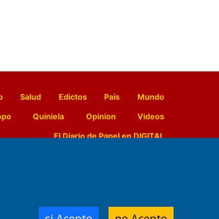
o
Salud
Edictos
País
Mundo
opo
Quiniela
Opinion
Videos
El Diario de Papel en DIGITAL
e Contenidos:
Nemesio
ración,
si Acepto
no Acepto