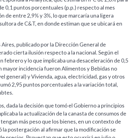
de 0,1 puntos porcentuales (p.p.) respecto al mes
ón de entre 2,9% y 3%, lo que marcaría una ligera
onsultora de C&T, en donde estiman que se ubicará en
 Aires, publicado por la Dirección General de
ado cierta ilusión respecto a la nacional. Según el
 en febrero y lo que implicaba una desaceleración de 0,5
n mayor incidencia fueron Alimentos y Bebidas no
l general) y Vivienda, agua, electricidad, gas y otros
umó 2,95 puntos porcentuales a la variación total,
ubtes.
, dada la decisión que tomó el Gobierno a principios
mplicaba la actualización de la canasta de consumos de
os tengan más peso que los bienes, en un contexto de
 la postergación al afirmar que la modificación se
 precios. Proyectan que esto ocurrirá en julio o