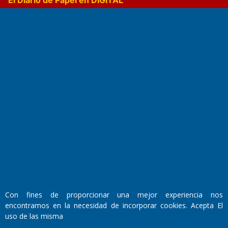
Fundado por el
Doctor Antonio Nemesio
Primera edición: Domingo 3 de Mayo de 1992
Miembro de ADIRA,ADEPA y CPPAL
Propietario: El Diario SRL
Director Periodístico:
Con fines de proporcionar una mejor experiencia nos
Walter René Goñi
encontramos en la necesidad de incorporar cookies. Acepta El
uso de las misma