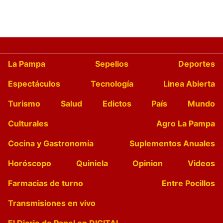
La Pampa
Sepelios
Deportes
Espectáculos
Tecnología
Linea Abierta
Turismo
Salud
Edictos
País
Mundo
Culturales
Agro La Pampa
Cocina y Gastronomía
Suplementos Anuales
Horóscopo
Quiniela
Opinion
Videos
Farmacias de turno
Entre Pocillos
Transmisiones en vivo
El Diario de Papel en DIGITAL