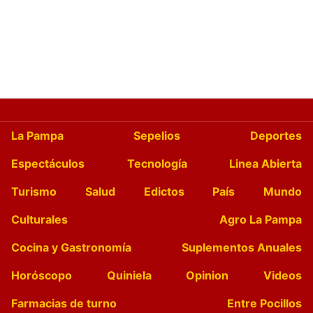
La Pampa
Sepelios
Deportes
Espectáculos
Tecnología
Linea Abierta
Turismo
Salud
Edictos
País
Mundo
Culturales
Agro La Pampa
Cocina y Gastronomía
Suplementos Anuales
Horóscopo
Quiniela
Opinion
Videos
Farmacias de turno
Entre Pocillos