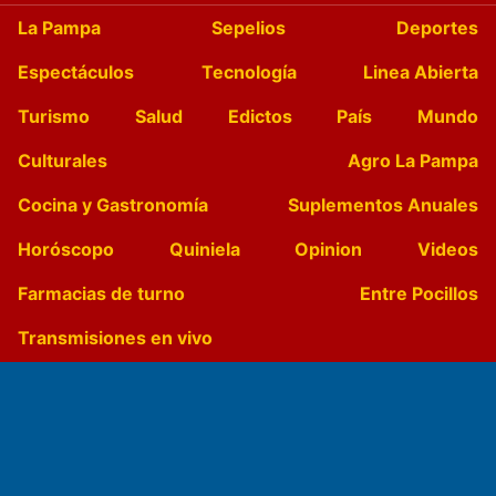
La Pampa
Sepelios
Deportes
Espectáculos
Tecnología
Linea Abierta
Turismo
Salud
Edictos
País
Mundo
Culturales
Agro La Pampa
Cocina y Gastronomía
Suplementos Anuales
Horóscopo
Quiniela
Opinion
Videos
Farmacias de turno
Entre Pocillos
Transmisiones en vivo
El Diario de Papel en DIGITAL