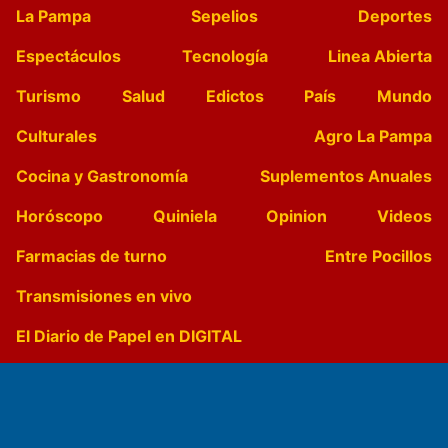
La Pampa
Sepelios
Deportes
Espectáculos
Tecnología
Linea Abierta
Turismo
Salud
Edictos
País
Mundo
Culturales
Agro La Pampa
Cocina y Gastronomía
Suplementos Anuales
Horóscopo
Quiniela
Opinion
Videos
Farmacias de turno
Entre Pocillos
Transmisiones en vivo
El Diario de Papel en DIGITAL