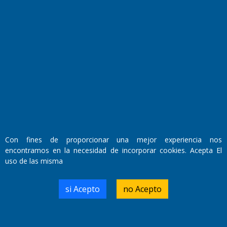
Fundado por el
Doctor Antonio Nemesio
Primera edición: Domingo 3 de Mayo de 1992
Miembro de ADIRA,ADEPA y CPPAL
Propietario: El Diario SRL
Director Periodístico:
Con fines de proporcionar una mejor experiencia nos
Walter René Goñi
encontramos en la necesidad de incorporar cookies. Acepta El
uso de las misma
Domicilio Legal: José Ingenieros 855,
si Acepto
no Acepto
Santa Rosa, La Pampa.
Número de Registro DNDA:
RL-2019-55551274-APN-DNDA#MJ
Edición #
9418
Fecha de Edición:
7/08/2026