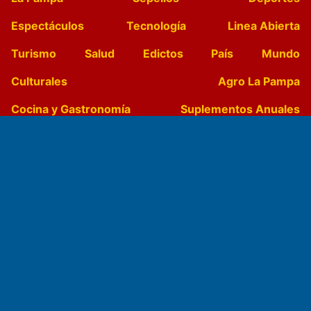
Espectáculos
Tecnología
Linea Abierta
Turismo
Salud
Edictos
País
Mundo
Culturales
Agro La Pampa
Cocina y Gastronomía
Suplementos Anuales
Horóscopo
Quiniela
Opinion
Videos
Farmacias de turno
Entre Pocillos
Transmisiones en vivo
El Diario de Papel en DIGITAL