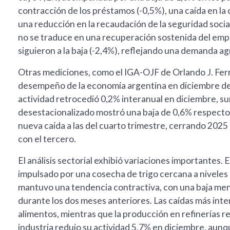
contracción de los préstamos (-0,5%), una caída en la
una reducción en la recaudación de la seguridad social 
no se traduce en una recuperación sostenida del emp
siguieron a la baja (-2,4%), reflejando una demanda a
Otras mediciones, como el IGA-OJF de Orlando J. Ferr
desempeño de la economía argentina en diciembre de 
actividad retrocedió 0,2% interanual en diciembre, s
desestacionalizado mostró una baja de 0,6% respecto
nueva caída a las del cuarto trimestre, cerrando 2025
con el tercero.
El análisis sectorial exhibió variaciones importantes.
impulsado por una cosecha de trigo cercana a niveles
mantuvo una tendencia contractiva, con una baja men
durante los dos meses anteriores. Las caídas más inte
alimentos, mientras que la producción en refinerías r
industria redujo su actividad 5,7% en diciembre, aunq