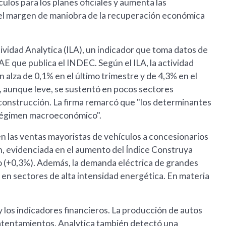
ulos para los planes oficiales y aumenta las
a el margen de maniobra de la recuperación económica
tividad Analytica (ILA), un indicador que toma datos de
AE que publica el INDEC. Según el ILA, la actividad
 alza de 0,1% en el último trimestre y de 4,3% en el
, aunque leve, se sustentó en pocos sectores
construcción. La firma remarcó que "los determinantes
régimen macroeconómico".
en las ventas mayoristas de vehículos a concesionarios
ón, evidenciada en el aumento del Índice Construya
 (+0,3%). Además, la demanda eléctrica de grandes
 en sectores de alta intensidad energética. En materia
 y los indicadores financieros. La producción de autos
atentamientos. Analytica también detectó una