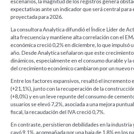
escenarios, la magnitud de los registros genera obstác
expectativas ante un indicador que será central par
proyectada para 2026.
La consultora Analytica difundió el Índice Líder de Ac
alta frecuencia y mantiene alta correlación con el EM
económica creció 0,2% en diciembre, lo que impulsó un
año. Desde Analytica señalaron que este crecimiento
dinámicos, especialmente en el consumo durable y la 
del crecimiento económico cambiaron por un nuevo 
Entre los factores expansivos, resaltó el incremento 
(+21,1%), junto con la recuperación de la construcci
(+8,0%) y en un leve repunte del consumo de cemento
usuarios se elevó 7,2%, asociada a una mejora puntual
fiscal, la recaudación del IVA creció 0,7%.
En contraste, persistieron debilidades en la industria
cayó 9,1%, acompañada por una baja de 1,8% en los p