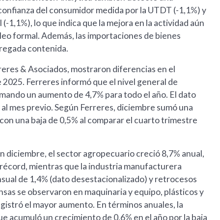
 confianza del consumidor medida por la UTDT (-1,1%) y
(-1,1%), lo que indica que la mejora en la actividad aún
leo formal. Además, las importaciones de bienes
gregada contenida.
eres & Asociados, mostraron diferencias en el
2025. Ferreres informó que el nivel general de
umando un aumento de 4,7% para todo el año. El dato
 al mes previo. Según Ferreres, diciembre sumó una
 con una baja de 0,5% al comparar el cuarto trimestre
 En diciembre, el sector agropecuario creció 8,7% anual,
 récord, mientras que la industria manufacturera
sual de 1,4% (dato desestacionalizado) y retrocesos
nsas se observaron en maquinaria y equipo, plásticos y
egistró el mayor aumento. En términos anuales, la
ue acumuló un crecimiento de 0,6% en el año por la baja