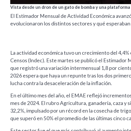
Vista desde un dron de un gato de bomba y una plataforma 
El Estimador Mensual de Actividad Económica avanzó
evolucionaron los distintos sectores y qué esperaban 
La actividad económica tuvo un crecimiento del 4,4% e
Censos (Indec). Este martes se publicó el Estimador
que registró una variación intermensual 1,8 por ciento
2026 espera que haya un repunte tras los dos primero
lucha contra la desaceleración de la inflación.
En el último mes del año, el EMAE reflejó incremento
mes de 2024. El rubro Agricultura, ganadería, caza y s
32,2%, impulsado por un récord en la cosecha de trig
que superó en 50% el promedio de las últimas cinco 
Este sector fue el que más contribuyó al aumento int