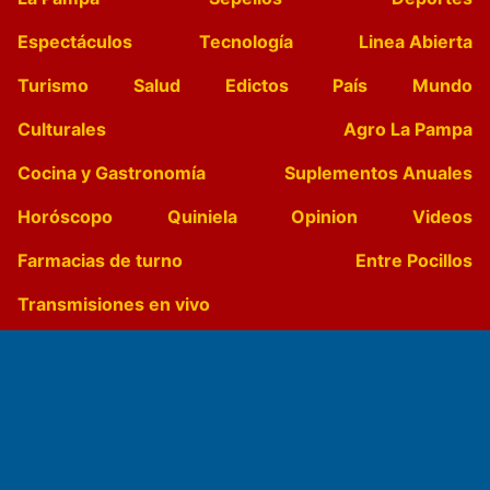
Espectáculos
Tecnología
Linea Abierta
Turismo
Salud
Edictos
País
Mundo
Culturales
Agro La Pampa
Cocina y Gastronomía
Suplementos Anuales
Horóscopo
Quiniela
Opinion
Videos
Farmacias de turno
Entre Pocillos
Transmisiones en vivo
El Diario de Papel en DIGITAL