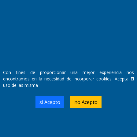
Fundado por el
Doctor Antonio Nemesio
Primera edición: Domingo 3 de Mayo de 1992
Miembro de ADIRA,ADEPA y CPPAL
Propietario: El Diario SRL
Con fines de proporcionar una mejor experiencia nos
Director Periodístico:
encontramos en la necesidad de incorporar cookies. Acepta El
Walter René Goñi
uso de las misma
si Acepto
no Acepto
Domicilio Legal: José Ingenieros 855,
Santa Rosa, La Pampa.
Número de Registro DNDA:
RL-2019-55551274-APN-DNDA#MJ
Edición #
9419
Fecha de Edición:
8/08/2026