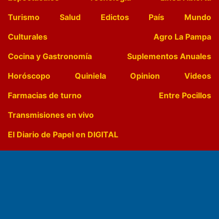
Turismo
Salud
Edictos
País
Mundo
Culturales
Agro La Pampa
Cocina y Gastronomía
Suplementos Anuales
Horóscopo
Quiniela
Opinion
Videos
Farmacias de turno
Entre Pocillos
Transmisiones en vivo
El Diario de Papel en DIGITAL