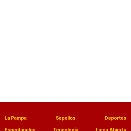
La Pampa
Sepelios
Deportes
Espectáculos
Tecnología
Linea Abierta