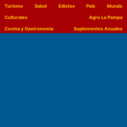
Turismo
Salud
Edictos
País
Mundo
Culturales
Agro La Pampa
Cocina y Gastronomía
Suplementos Anuales
Horóscopo
Quiniela
Opinion
Videos
Farmacias de turno
Entre Pocillos
Transmisiones en vivo
El Diario de Papel en DIGITAL