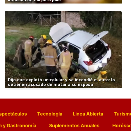
Dijo que explotó un celular y se incendió el auto: lo
detienen acusado de matar a su esposa
spectáculos
Tecnología
Linea Abierta
Turism
a y Gastronomía
Suplementos Anuales
Horósc