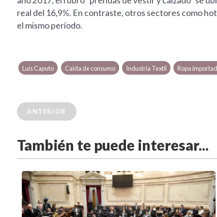
año 2017, el rubro "prendas de vestir y calzado" se ub
real del 16,9%. En contraste, otros sectores como hot
el mismo período.
Luis Caputo
Caída de consumo
Industria Textil
Ropa importa
ANTERIOR
También te puede interesar...