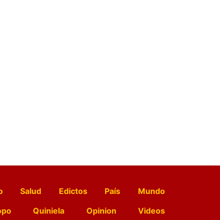
o
Salud
Edictos
País
Mundo
opo
Quiniela
Opinion
Videos