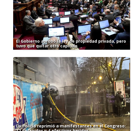
El Gobierno aprobó la ley de propiedad privada, pero
tuvo que quitar otro capítulo
La Policía reprimió a manifestantes en el Congreso:
12 detenidos y 4 efectivos heridos