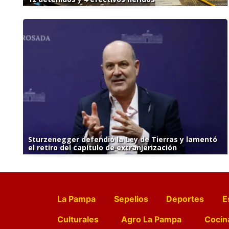
Sturzenegger defendió la Ley de Tierras y lamentó
el retiro del capítulo de extranjerización
La Pampa
Sepelios
Deportes
E
Culturales
Agro La Pampa
Cocin