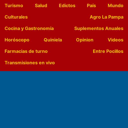
Turismo
Salud
Edictos
País
Mundo
Culturales
Agro La Pampa
Cocina y Gastronomía
Suplementos Anuales
Horóscopo
Quiniela
Opinion
Videos
Farmacias de turno
Entre Pocillos
Transmisiones en vivo
El Diario de Papel en DIGITAL