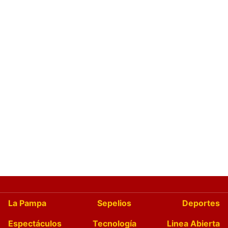
La Pampa
Sepelios
Deportes
Espectáculos
Tecnología
Linea Abierta