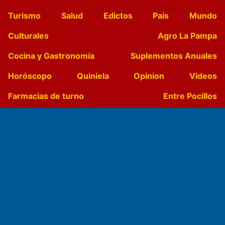
Turismo
Salud
Edictos
País
Mundo
Culturales
Agro La Pampa
Cocina y Gastronomía
Suplementos Anuales
Horóscopo
Quiniela
Opinion
Videos
Farmacias de turno
Entre Pocillos
Transmisiones en vivo
El Diario de Papel en DIGITAL