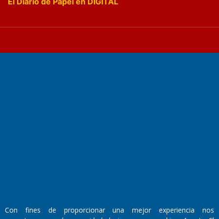
El Diario de Papel en DIGITAL
Fundado por el
Doctor Antonio Nemesio
Primera edición: Domingo 3 de Mayo de 1992
Miembro de ADIRA,ADEPA y CPPAL
Propietario: El Diario SRL
Director Periodístico:
Walter René Goñi
Con fines de proporcionar una mejor experiencia nos