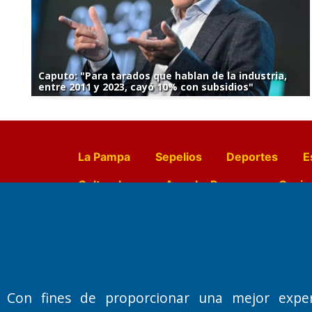
Caputo: "Para tarados que hablan de la industria,
entre 2011 y 2023, cayó 10% con subsidios"
La Pampa
Sepelios
Deportes
E
Culturales
Agro La Pampa
Cocin
Farmacias de turno
Entr
Fundado por el
Doctor Antonio 
Con fines de proporcionar una mejor expe
Primera edición: Domingo 3 de May