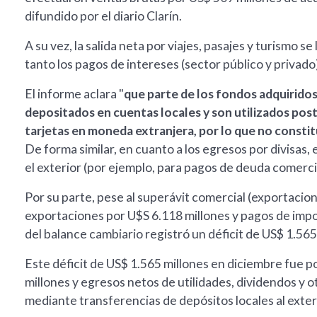
difundido por el diario Clarín.
A su vez, la salida neta por viajes, pasajes y turismo 
tanto los pagos de intereses (sector público y privado
El informe aclara "
que parte de los fondos adquiridos
depositados en cuentas locales y son utilizados po
tarjetas en moneda extranjera, por lo que no consti
De forma similar, en cuanto a los egresos por divisas,
el exterior (por ejemplo, para pagos de deuda comercia
Por su parte, pese al superávit comercial (exportaci
exportaciones por U$S 6.118 millones y pagos de impo
del balance cambiario registró un déficit de US$ 1.565
Este déficit de US$ 1.565 millones en diciembre fue 
millones y egresos netos de utilidades, dividendos y o
mediante transferencias de depósitos locales al exter