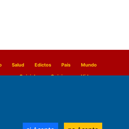
o
Salud
Edictos
País
Mundo
opo
Quiniela
Opinion
Videos
El Diario de Papel en DIGITAL
e Contenidos:
Nemesio