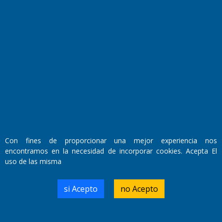
Fundado por el
Doctor Antonio Nemesio
Primera edición: Domingo 3 de Mayo de 1992
Miembro de ADIRA,ADEPA y CPPAL
Propietario: El Diario SRL
Director Periodístico:
Walter René Goñi
Con fines de proporcionar una mejor experiencia nos
encontramos en la necesidad de incorporar cookies. Acepta El
Domicilio Legal: José Ingenieros 855,
uso de las misma
Santa Rosa, La Pampa.
Número de Registro DNDA:
RL-2019-55551274-APN-DNDA#MJ
si Acepto
no Acepto
Edición #
9421
Fecha de Edición:
10/08/2026
Fecha de Inicio: 19/10/2000