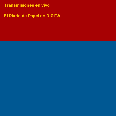
Transmisiones en vivo
El Diario de Papel en DIGITAL
Fundado por el
Doctor Antonio Nemesio
Primera edición: Domingo 3 de Mayo de 1992
Miembro de ADIRA,ADEPA y CPPAL
Propietario: El Diario SRL
Director Periodístico: