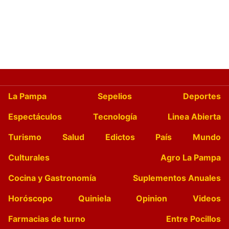
La Pampa
Sepelios
Deportes
Espectáculos
Tecnología
Linea Abierta
Turismo
Salud
Edictos
País
Mundo
Culturales
Agro La Pampa
Cocina y Gastronomía
Suplementos Anuales
Horóscopo
Quiniela
Opinion
Videos
Farmacias de turno
Entre Pocillos