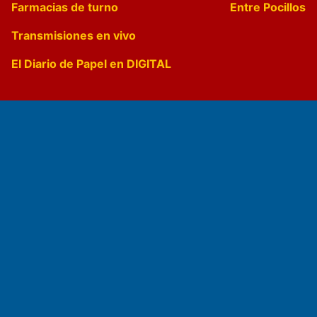
Farmacias de turno
Entre Pocillos
Transmisiones en vivo
El Diario de Papel en DIGITAL
Fundado por el
Doctor Antonio Nemesio
Primera edición: Domingo 3 de Mayo de 1992
Miembro de ADIRA,ADEPA y CPPAL
Propietario: El Diario SRL