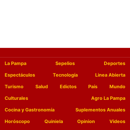
La Pampa
Sepelios
Deportes
Espectáculos
Tecnología
Linea Abierta
Turismo
Salud
Edictos
País
Mundo
Culturales
Agro La Pampa
Cocina y Gastronomía
Suplementos Anuales
Horóscopo
Quiniela
Opinion
Videos